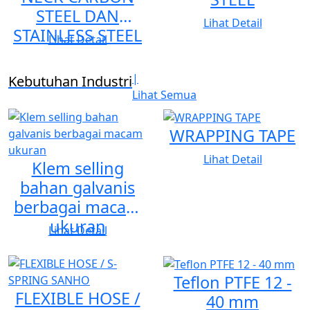
STEEL DAN
Lihat Detail
STAINLESS STEEL
Lihat Detail
|
Kebutuhan Industri
Lihat Semua
WRAPPING TAPE
Lihat Detail
Klem selling
bahan galvanis
berbagai macam
ukuran
Lihat Detail
Teflon PTFE 12 -
FLEXIBLE HOSE /
40 mm