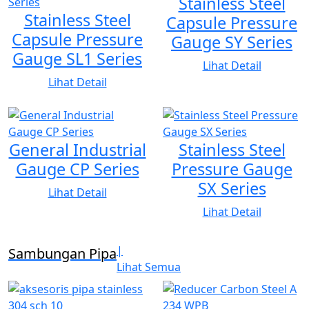
Stainless Steel
Stainless Steel
1. ASTM A106 Grade B — Seamless Pipe for High-
Capsule Pressure
Capsule Pressure
Gauge SY Series
Temperature Service
Gauge SL1 Series
2. ASTM A53 Grade B — Seamless & Welded Steel Pipe
Lihat Detail
3. API 5L Grade B — Seamless & Welded Line Pipe
Lihat Detail
Ketebalan (Schedule) SCH 10, SCH 20, STD, SCH 40, SCH
80, SCH 160, XS, dan XXS.
General Industrial
Stainless Steel
Gauge CP Series
Pressure Gauge
3. PIPA STAINLESS STEEL
SX Series
Lihat Detail
Material dan Standar
Lihat Detail
1. ASTM A312 TP316/L — Seamless & Welded Pipe
|
Sambungan Pipa
Lihat Semua
2. ASTM A312 TP304/L — Seamless & Welded Pipe
Ketebalan (Schedule) SCH 10, SCH 20, STD, SCH 40, SCH