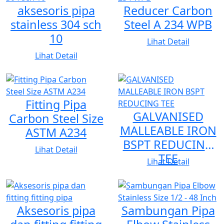
aksesoris pipa
Reducer Carbon
80, SCH 160, XS, dan XXS.
stainless 304 sch
Steel A 234 WPB
10
Lihat Detail
4. PIPA HITAM DAN GALVANIS
Lihat Detail
Material dan Standar
Fitting Pipa
1. ASTM A53 Grade A — ERW Steel Pipe
GALVANISED
Carbon Steel Size
2. ASTM A120 Grade A — Welded Steel Pipe
MALLEABLE IRON
ASTM A234
3. AWWA C200 — Welded Steel Water Pipe
BSPT REDUCING
Lihat Detail
TEE
Lihat Detail
HUBUNGI KAMI
Aksesoris pipa
Sambungan Pipa
johan_tob40@yahoo.com