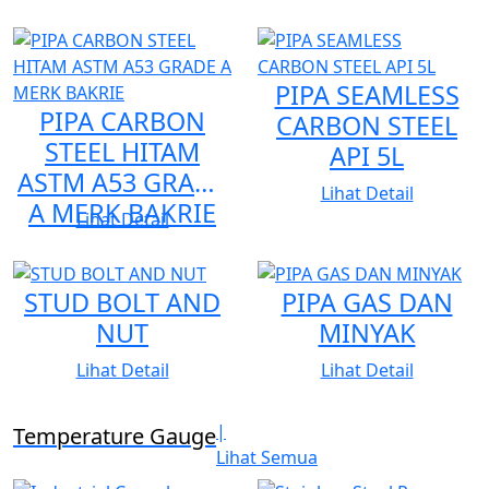
1. PIPE, FITTING, DAN FLANGE
PIPA SEAMLESS
Kami menyediakan berbagai produk "pipe, fitting, dan
PIPA CARBON
CARBON STEEL
flange" berbahan Carbon Steel dan Stainless Steel dari
STEEL HITAM
API 5L
berbagai merek terpercaya.
ASTM A53 GRADE
Lihat Detail
A MERK BAKRIE
Lihat Detail
FITTING
Merek:
STUD BOLT AND
PIPA GAS DAN
1. BENKAN
NUT
MINYAK
2. ASK
Lihat Detail
Lihat Detail
FLANGE
|
Temperature Gauge
Lihat Semua
1. Carbon Steel Flange ASTM A105