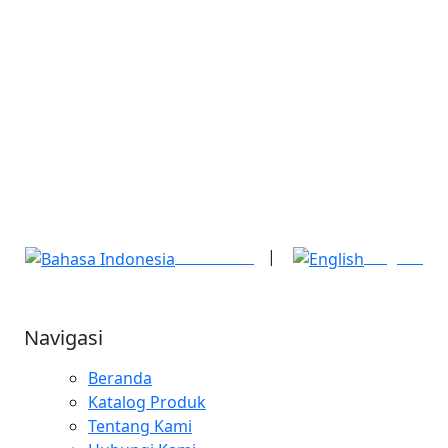
produk kelistrikan untuk berbagai sektor
industri. Melalui profil ini, kami
memperkenalkan perusahaan, produk,
kegiatan operasional, serta arah dan tujuan
pengembangan perusahaan di masa depan.
Segmen pasar utama PT Josinto Tehnik Perkasa
meliputi: 1.
|
Indonesia
English
Navigasi
Beranda
Katalog Produk
Tentang Kami