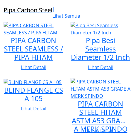
|
Pipa Carbon Steel
Dalam rangka memberikan kepuasan kepada
Lihat Semua
pelanggan, kami berkomitmen untuk tidak hanya
menyediakan produk berkualitas, tetapi juga
PIPA CARBON
Pipa Besi
memberikan layanan pendukung secara berkelanjutan,
STEEL SEAMLESS /
Seamless
meliputi:
PIPA HITAM
Diameter 1/2 Inch
Lihat Detail
Lihat Detail
1. Konsultasi dan bimbingan teknis
2. Bantuan penyelesaian masalah (*troubleshooting*)
3. Dukungan instalasi
BLIND FLANGE CS
4. Commissioning
A 105
PIPA CARBON
5. Layanan purnajual (after-sales service)
Lihat Detail
STEEL HITAM
ASTM A53 GRADE
PRODUK UTAMA
A MERK SPINDO
Lihat Detail