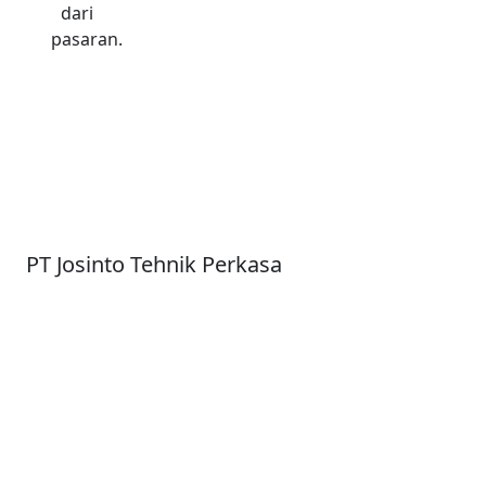
dari
pasaran.
PT Josinto Tehnik Perkasa
SELAMAT DATANG DI PT JOSINTO TEHNIK
PERKASA INDUSTRIAL SUPPLIER, DISTRIBUTOR,
DAN IMPORTIR PT Josinto Tehnik Perkasa
merupakan perusahaan swasta nasional yang
bergerak di bidang penyediaan kebutuhan
konstruksi, instrumentasi, engineering, serta