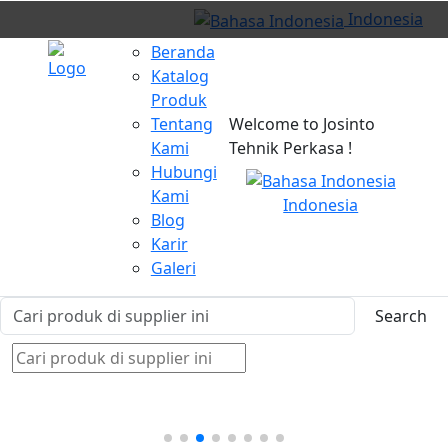
Indonesia
Beranda
Katalog
Produk
Tentang
Welcome to Josinto
Kami
Tehnik Perkasa !
Hubungi
Kami
Indonesia
Blog
Karir
Galeri
Search