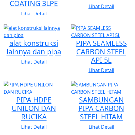
COATING 3LPE
produk dari merek-merek terkemuka yang telah
Lihat Detail
Lihat Detail
melalui pengujian serta pengendalian mutu sesuai
standar internasional. Hal tersebut menjadikan produk
kami terpercaya dan dapat diaplikasikan pada berbagai
alat konstruksi
PIPA SEAMLESS
fasilitas industri, baik di area aman maupun area
lainnya dan pipa
CARBON STEEL
berbahaya (hazardous area).
API 5L
Lihat Detail
Kami merupakan distributor dan pemasok berbagai
Lihat Detail
kebutuhan sistem perpipaan, termasuk:
1. Pipa Carbon Steel
2. Pipa Stainless Steel
PIPA HDPE
SAMBUNGAN
3. Valve
UNILON DAN
PIPA CARBON
4. Fitting
RUCIKA
STEEL HITAM
5. Flange
Lihat Detail
Lihat Detail
6. Berbagai aksesori perpipaan lainnya