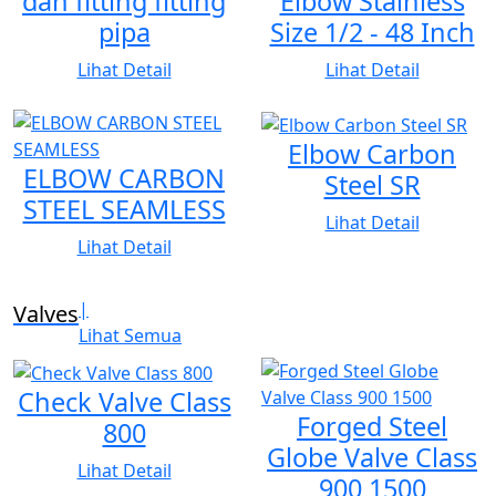
dan fitting fitting
Elbow Stainless
ptjosintoteknikp@yahoo.co.id
pipa
Size 1/2 - 48 Inch
Telepon Kantor:
Lihat Detail
Lihat Detail
021-29460721
021-22495888
Elbow Carbon
ELBOW CARBON
Steel SR
HP/WhatsApp:
STEEL SEAMLESS
Lihat Detail
Lihat Detail
0812-9417-5200 — Bapak Johan
0812-7863-3163 — Juan
|
Valves
Lihat Semua
Check Valve Class
Forged Steel
800
Globe Valve Class
Lihat Detail
900 1500