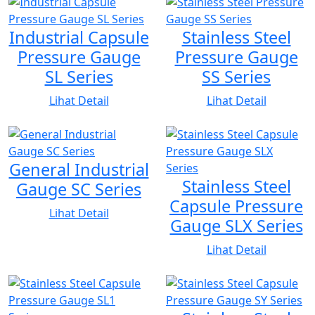
2. Stainless Steel Flange
Industrial Capsule
Stainless Steel
3. METALLFAR
Pressure Gauge
Pressure Gauge
4. ULMA
SL Series
SS Series
Lihat Detail
Lihat Detail
2. PIPA CARBON STEEL
Merek:
1. SUMITOMO
General Industrial
Stainless Steel
Gauge SC Series
2. JFE
Capsule Pressure
3. NIPPON STEEL
Lihat Detail
Gauge SLX Series
4. HENYANG
Lihat Detail
5. TIANJIN
Material dan Standar