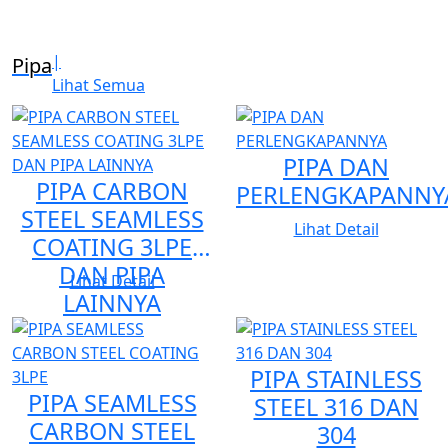
1. Industri Minyak dan Gas (Oil & Gas)
|
Pipa
2. Industri Petrokimia
Lihat Semua
3. Pembangkit Listrik (Power Plant)
4. Industri Pupuk
PIPA DAN
5. Industri Pertambangan
PIPA CARBON
PERLENGKAPANNY
6. Industri Farmasi
STEEL SEAMLESS
7. Berbagai sektor industri lainnya
Lihat Detail
COATING 3LPE
DAN PIPA
Lihat Detail
Kami juga berpartisipasi dalam berbagai proyek
LAINNYA
pembangunan dan pengembangan pabrik baru di
Indonesia.
PIPA STAINLESS
PIPA SEAMLESS
STEEL 316 DAN
PT Josinto Tehnik Perkasa bekerja sama dengan
CARBON STEEL
304
berbagai produsen internasional dan menyediakan