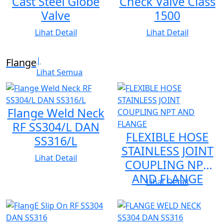
Cast Steel Globe
Check Valve Class
Valve
1500
Lihat Detail
Lihat Detail
|
Flange
Lihat Semua
Flange Weld Neck
RF SS304/L DAN
FLEXIBLE HOSE
SS316/L
STAINLESS JOINT
Lihat Detail
COUPLING NPT
AND FLANGE
Lihat Detail